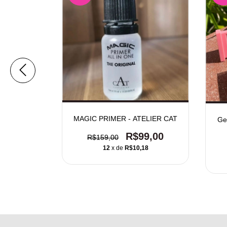
MAGIC PRIMER - ATELIER CAT
Ge
 INGLOT 77
R$99,00
59,99
R$159,00
12
x de
R$10,18
46