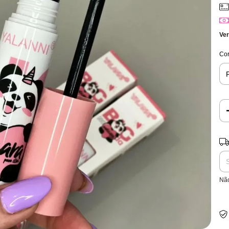
Ver
Co
Ent
Nã