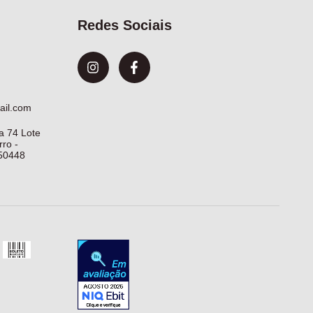
Redes Sociais
ail.com
a 74 Lote
ro -
50448