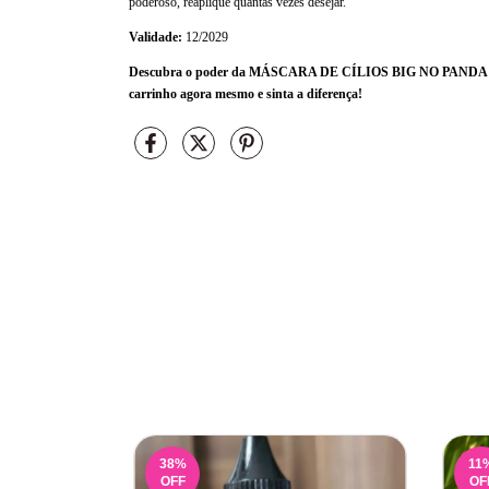
poderoso, reaplique quantas vezes desejar.
Validade:
12/2029
Descubra o poder da
MÁSCARA DE CÍLIOS BIG NO PANDA
carrinho agora mesmo e sinta a diferença!
38
%
11
OFF
OF