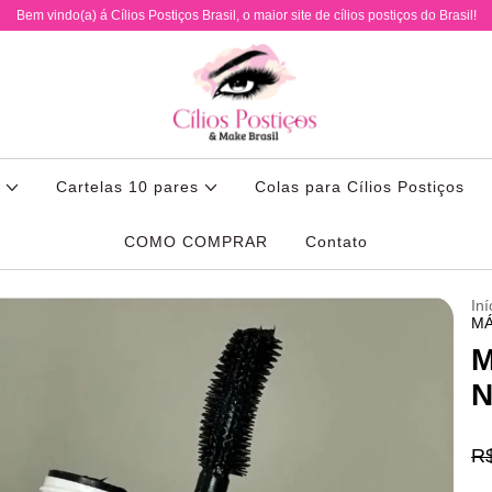
Bem vindo(a) á Cílios Postiços Brasil, o maior site de cílios postiços do Brasil!
s
Cartelas 10 pares
Colas para Cílios Postiços
COMO COMPRAR
Contato
Iní
MÁ
M
N
R