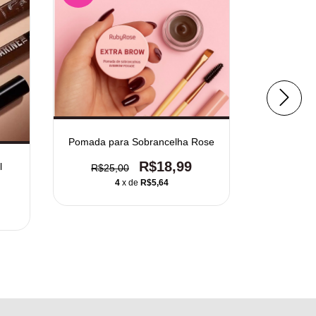
Pomada para Sobrancelha Rose
R$18,99
Máscar
l
R$25,00
4
x de
R$5,64
R$22