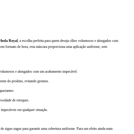
uda Royal
, a escolha perfeita para quem deseja cílios volumosos e alongados com
em formato de hora, esta máscara proporciona uma aplicação uniforme, sem
e volumosos e alongados com um acabamento impecável.
orme do produto, evitando grumos.
mpactantes.
essidade de retoques.
s impecáveis em qualquer situação.
 de zigue-zague para garantir uma cobertura uniforme. Para um efeito ainda mais