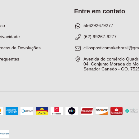
Entre em contato
Uso
556292679277
Privacidade
(62) 99267-9277
Trocas de Devoluções
ciliosposticomakebrasil@gm
requentes
Avenida do comércio Quadr
04, Conjunto Morada do Mor
Senador Canedo - GO. 752