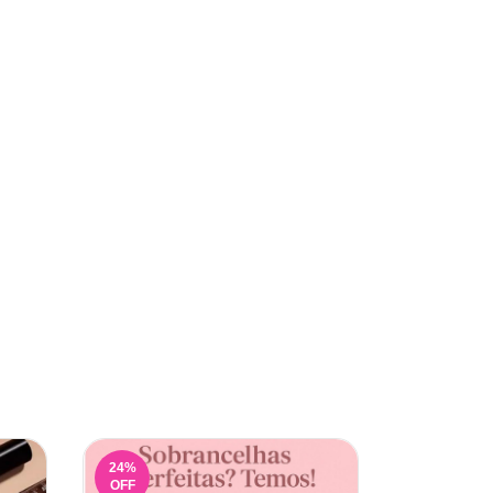
24
%
47
%
OFF
OFF