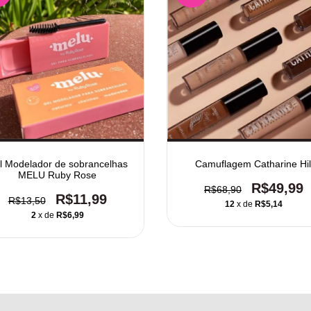
l Modelador de sobrancelhas
Camuflagem Catharine Hil
MELU Ruby Rose
R$49,99
R$68,90
R$11,99
R$13,50
12
x de
R$5,14
2
x de
R$6,99