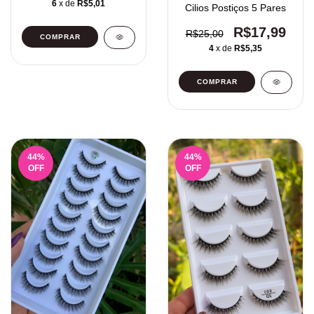
6
x de
R$5,01
Cilios Postiços 5 Pares
R$17,99
R$25,00
4
x de
R$5,35
44
%
44
%
OFF
OFF