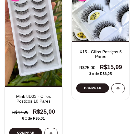
X15 - Cilios Postiços 5
Pares
R$15,99
R$25,00
3
x de
R$6,25
Mink 8D03 - Cílios
Postiços 10 Pares
R$25,00
R$47,00
6
x de
R$5,01