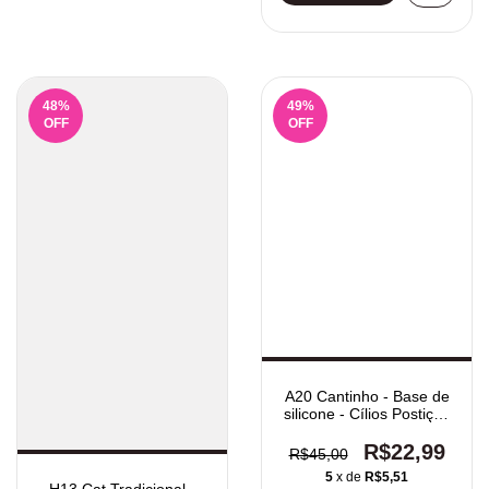
48
%
49
%
OFF
OFF
A20 Cantinho - Base de
silicone - Cílios Postiços
10 Pares
R$22,99
R$45,00
5
x de
R$5,51