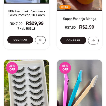
H06 Fox mink Premium -
Cílios Postiços 10 Pares
Super Esponja Manga
R$29,99
R$47,00
R$2,99
R$7,80
7
x de
R$5,18
COMPRAR
36
%
85
%
OFF
OFF