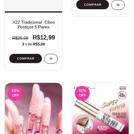
X22 Tradicional- Cilios
Postiços 5 Pares
R$12,99
R$25,00
3
x de
R$5,08
63
%
32
%
OFF
OFF