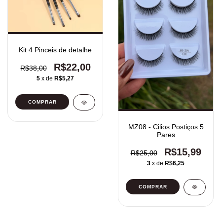
Kit 4 Pinceis de detalhe
R$22,00
R$38,00
5
x de
R$5,27
MZ08 - Cilios Postiços 5
Pares
R$15,99
R$25,00
3
x de
R$6,25