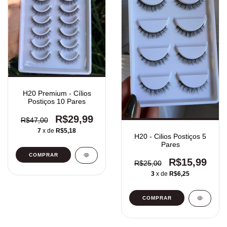
H20 Premium - Cílios
Postiços 10 Pares
R$29,99
R$47,00
7
x de
R$5,18
H20 - Cilios Postiços 5
Pares
R$15,99
R$25,00
3
x de
R$6,25