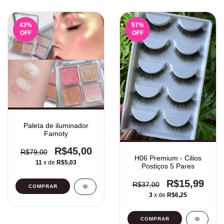
43
%
57
%
OFF
OFF
Paleta de iluminador
Famoty
R$45,00
R$79,00
H06 Premium - Cilios
11
x de
R$5,03
Postiços 5 Pares
R$15,99
R$37,00
COMPRAR
3
x de
R$6,25