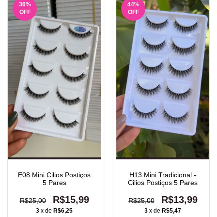
36
%
44
%
OFF
OFF
E08 Mini Cilios Postiços
H13 Mini Tradicional -
5 Pares
Cilios Postiços 5 Pares
R$15,99
R$13,99
R$25,00
R$25,00
3
x de
R$6,25
3
x de
R$5,47