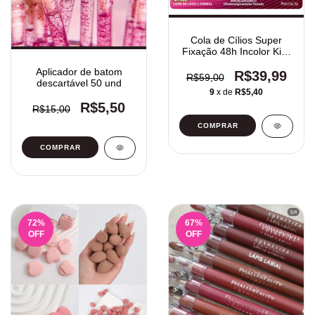
Cola de Cílios Super
Fixação 48h Incolor Kiss
New York
Aplicador de batom
R$39,99
R$59,00
descartável 50 und
9
x de
R$5,40
R$5,50
R$15,00
COMPRAR
72
%
67
%
OFF
OFF