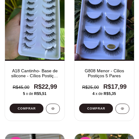
A18 Cantinho- Base de
G808 Menor - Cilios
silicone - Cílios Postiços
Postiços 5 Pares
10 Pares
R$22,99
R$17,99
R$45,00
R$25,00
5
x de
R$5,51
4
x de
R$5,35