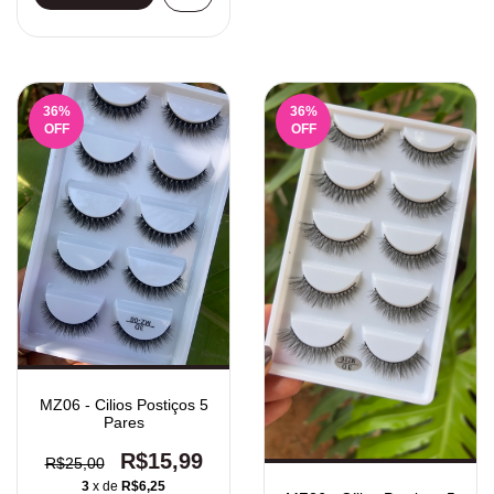
36
%
36
%
OFF
OFF
MZ06 - Cilios Postiços 5
Pares
R$15,99
R$25,00
3
x de
R$6,25