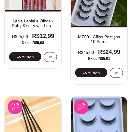
Lapis Labial e Olhos -
Ruby Kiss, Vivai, Lua e
Neve
R$12,99
R$25,00
MZ00 - Cílios Postiços
10 Pares
3
x de
R$5,08
R$24,99
R$45,00
COMPRAR
6
x de
R$5,01
42
%
36
%
OFF
OFF