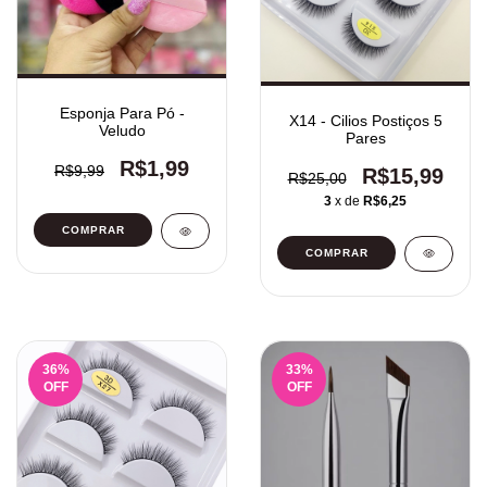
Esponja Para Pó -
X14 - Cilios Postiços 5
Veludo
Pares
R$1,99
R$9,99
R$15,99
R$25,00
3
x de
R$6,25
COMPRAR
36
%
33
%
OFF
OFF