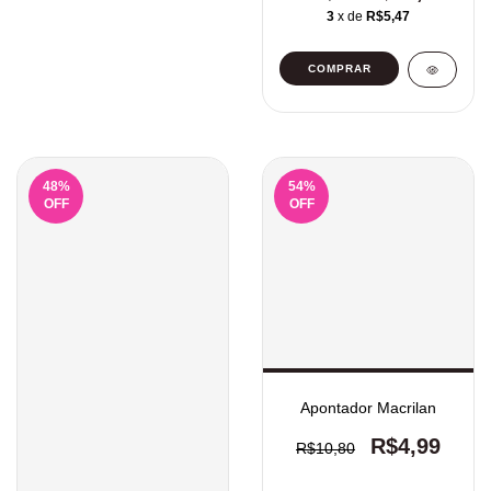
3
x de
R$5,47
48
%
54
%
OFF
OFF
Apontador Macrilan
R$4,99
R$10,80