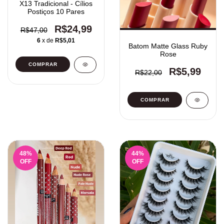
X13 Tradicional - Cílios
Postiços 10 Pares
R$24,99
R$47,00
6
x de
R$5,01
Batom Matte Glass Ruby
Rose
R$5,99
R$22,00
COMPRAR
48
%
44
%
OFF
OFF