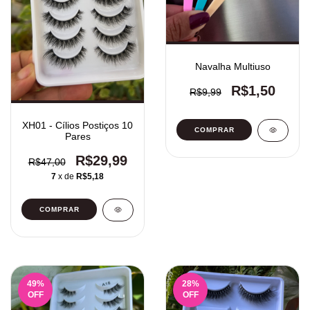
Navalha Multiuso
R$1,50
R$9,99
XH01 - Cílios Postiços 10
COMPRAR
Pares
R$29,99
R$47,00
7
x de
R$5,18
49
%
28
%
OFF
OFF