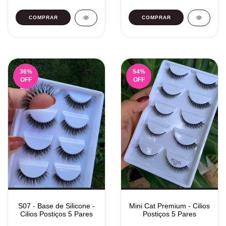
36
%
54
%
OFF
OFF
S07 - Base de Silicone -
Mini Cat Premium - Cilios
Cilios Postiços 5 Pares
Postiços 5 Pares