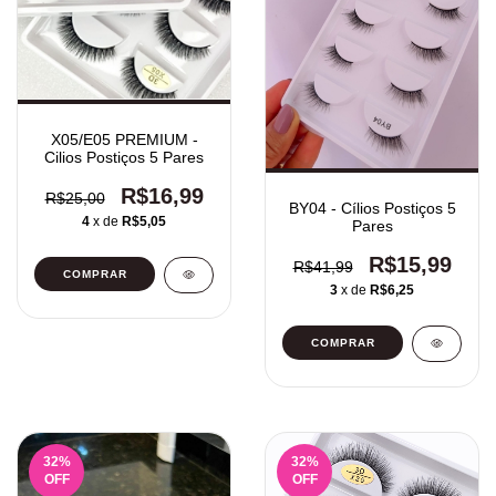
X05/E05 PREMIUM -
Cilios Postiços 5 Pares
R$16,99
R$25,00
BY04 - Cílios Postiços 5
4
x de
R$5,05
Pares
R$15,99
R$41,99
3
x de
R$6,25
32
%
32
%
OFF
OFF