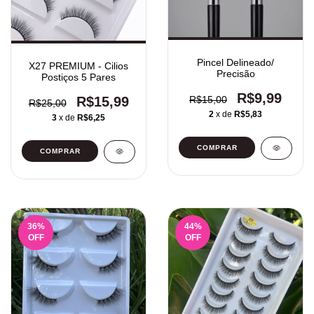
Pincel Delineado/
X27 PREMIUM - Cilios
Precisão
Postiços 5 Pares
R$9,99
R$15,99
R$15,00
R$25,00
2
x de
R$5,83
3
x de
R$6,25
COMPRAR
36
%
44
%
OFF
OFF