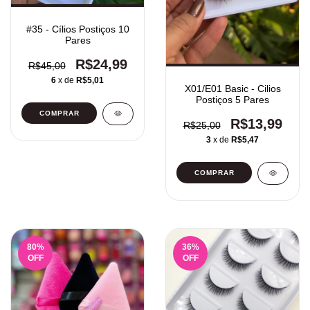
#35 - Cílios Postiços 10
Pares
R$24,99
R$45,00
6
x de
R$5,01
X01/E01 Basic - Cilios
Postiços 5 Pares
R$13,99
R$25,00
3
x de
R$5,47
80
%
36
%
OFF
OFF