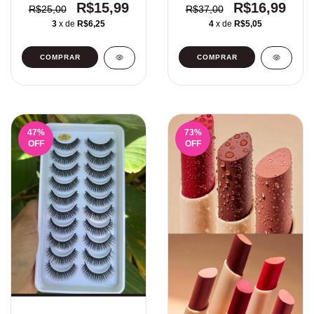
R$15,99
R$16,99
R$25,00
R$37,00
3
x de
R$6,25
4
x de
R$5,05
47
%
73
%
OFF
OFF