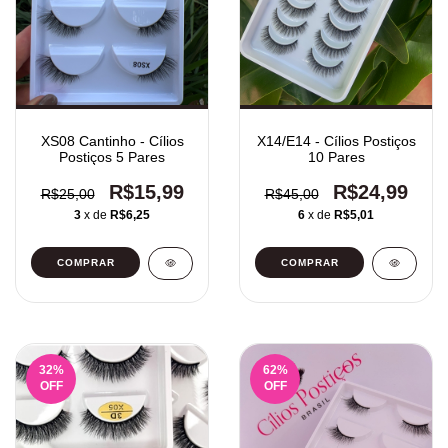
XS08 Cantinho - Cílios
X14/E14 - Cílios Postiços
Postiços 5 Pares
10 Pares
R$15,99
R$24,99
R$25,00
R$45,00
3
x de
R$6,25
6
x de
R$5,01
32
%
62
%
OFF
OFF