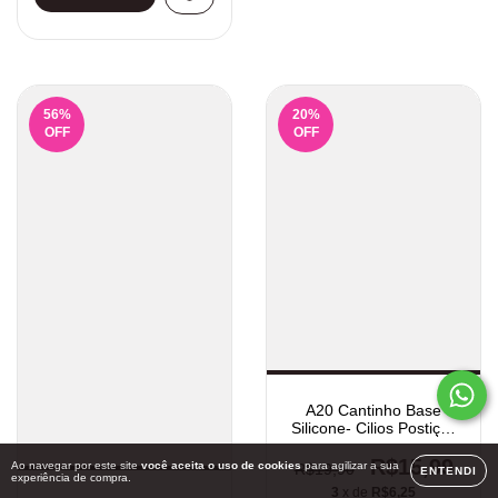
56
%
20
%
OFF
OFF
A20 Cantinho Base
Silicone- Cilios Postiços
5 Pares
R$15,99
Ao navegar por este site
você aceita o uso de cookies
para agilizar a sua
R$19,90
ENTENDI
experiência de compra.
3
x de
R$6,25