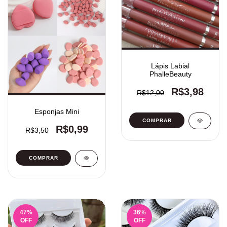
Lápis Labial
PhalleBeauty
R$3,98
R$12,00
Esponjas Mini
COMPRAR
R$0,99
R$3,50
COMPRAR
47
%
36
%
OFF
OFF