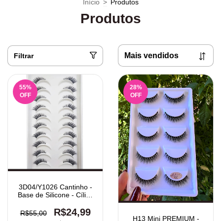
Início
>
Produtos
Produtos
Filtrar
55
%
28
%
OFF
OFF
3D04/Y1026 Cantinho -
Base de Silicone - Cílios
Postiços 10 Pares
R$24,99
R$55,00
H13 Mini PREMIUM -