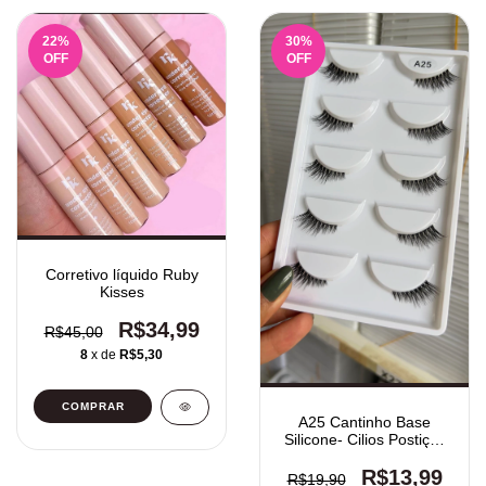
22
%
30
%
OFF
OFF
Corretivo líquido Ruby
Kisses
R$34,99
R$45,00
8
x de
R$5,30
COMPRAR
A25 Cantinho Base
Silicone- Cilios Postiços
5 Pares
R$13,99
R$19,90