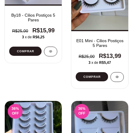
By18 - Cilios Postiços 5
Pares
R$15,99
R$25,00
3
x de
R$6,25
E01 Mini - Cilios Postiços
5 Pares
R$13,99
R$25,00
3
x de
R$5,47
36
%
36
%
OFF
OFF