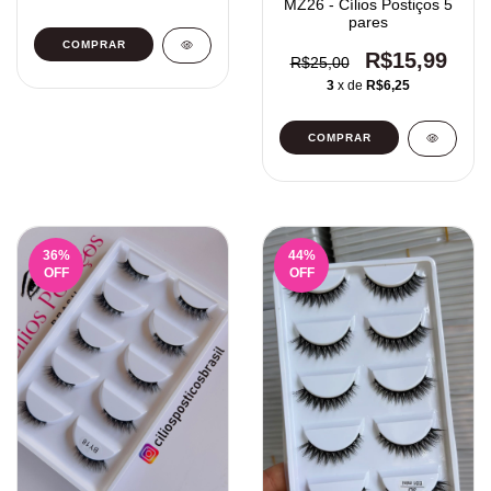
MZ26 - Cílios Postiços 5
pares
R$15,99
R$25,00
3
x de
R$6,25
36
%
44
%
OFF
OFF