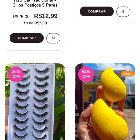
H13 Cat Tradicional -
Cilios Postiços 5 Pares
R$12,99
R$25,00
3
x de
R$5,08
36
%
62
%
OFF
OFF