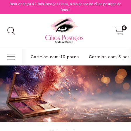
Bem vindo(a) á Cílios Postiços Brasil, o maior site de cílios postiços do
Brasil!
0
Cartelas com 10 pares
Cartelas com 5 par