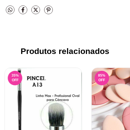
Produtos relacionados
35
%
85
%
OFF
OFF