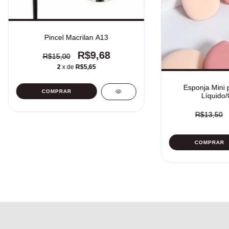
Pincel Macrilan A13
R$9,68
R$15,00
2
x de
R$5,65
Esponja Mini 
Líquido
R$13,50