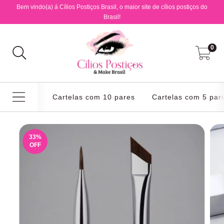
Bem vindo(a) á Cílios Postiços Brasil, o maior site de cílios postiços do
Brasil!
0
Cartelas com 10 pares
Cartelas com 5 par
33
%
OFF