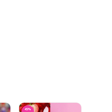
45
%
34
%