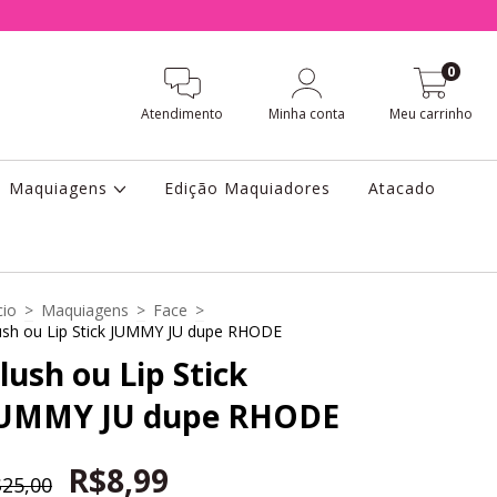
0
Atendimento
Minha conta
Meu carrinho
Maquiagens
Edição Maquiadores
Atacado
cio
>
Maquiagens
>
Face
>
ush ou Lip Stick JUMMY JU dupe RHODE
lush ou Lip Stick
UMMY JU dupe RHODE
R$8,99
25,00