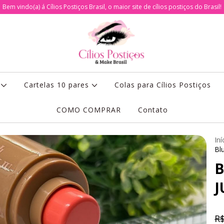
Bem vindo(a) á Cílios Postiços Brasil, o maior site de cílios postiços do Brasil!
s
Cartelas 10 pares
Colas para Cílios Postiços
COMO COMPRAR
Contato
Iní
Bl
B
J
R$