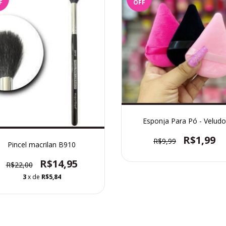
F
OFF
Esponja Para Pó - Veludo
R$1,99
R$9,99
Pincel macrilan B910
R$14,95
R$22,00
3
x de
R$5,84