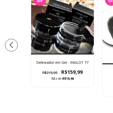
OFF
OF
 B117
Delineador em Gel - INGLOT 77
4,63
R$159,99
R$215,00
0
12
x de
R$16,46