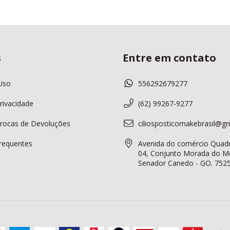
s
Entre em contato
Uso
556292679277
Privacidade
(62) 99267-9277
 Trocas de Devoluções
ciliosposticomakebrasil@g
requentes
Avenida do comércio Quadr
04, Conjunto Morada do Mo
Senador Canedo - GO. 752