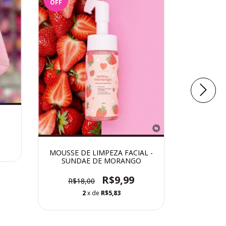
OFF
OFF
Pinc
R$15
MOUSSE DE LIMPEZA FACIAL -
SUNDAE DE MORANGO
R$9,99
R$18,00
2
x de
R$5,83