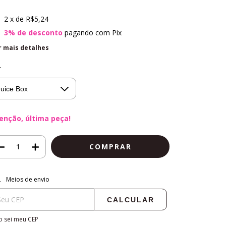
2
x de
R$5,24
3% de desconto
pagando com Pix
r mais detalhes
r
enção, última peça!
regas para o CEP:
ALTERAR CEP
Meios de envio
CALCULAR
 sei meu CEP