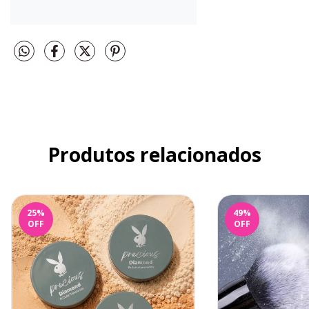
Produtos relacionados
25
%
49
%
OFF
OFF