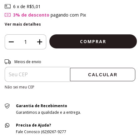
6
x de
R$5,01
3% de desconto
pagando com Pix
Ver mais detalhes
Entregas para o CEP:
ALTERAR CEP
Meios de envio
CALCULAR
Não sei meu CEP
Garantia de Recebimento
Garantimos a qualidade e a entrega.
Precisa de Ajuda?
Fale Conosco (62)9267-9277