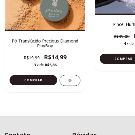
Pincel Fluff
R$39,00
Pó Translúcido Precious Diamond
4
x de
PlayBoy
R$14,99
R$19,99
3
x de
R$5,86
COMPRAR
Contato
Dúvidas