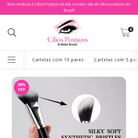
Bem vindo(a) á Cílios Postiços Brasil, o maior site de cílios postiços do
Brasil!
0
Cartelas com 10 pares
Cartelas com 5 par
36
%
OFF