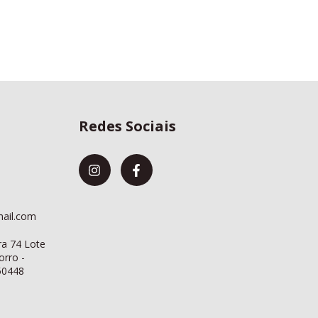
Redes Sociais
mail.com
a 74 Lote
rro -
50448