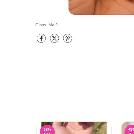
Gloss Mel?
58
%
48