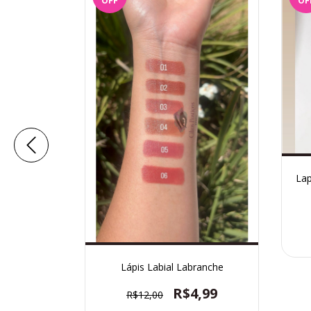
OFF
OF
l
Lap
,99
3
Lápis Labial Labranche
R$4,99
R$12,00