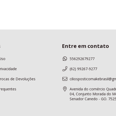
s
Entre em contato
Uso
556292679277
Privacidade
(62) 99267-9277
 Trocas de Devoluções
ciliosposticomakebrasil@g
requentes
Avenida do comércio Quadr
04, Conjunto Morada do Mo
Senador Canedo - GO. 752