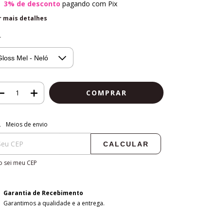
3% de desconto
pagando com Pix
r mais detalhes
r
regas para o CEP:
ALTERAR CEP
Meios de envio
CALCULAR
 sei meu CEP
Garantia de Recebimento
Garantimos a qualidade e a entrega.