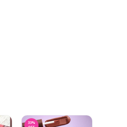
33
%
56
%