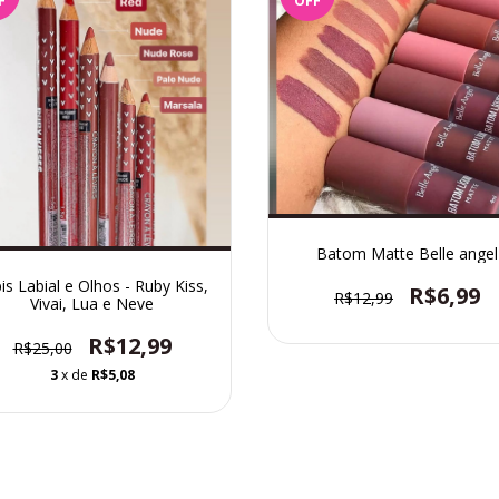
F
OFF
Batom Matte Belle angel
is Labial e Olhos - Ruby Kiss,
R$6,99
R$12,99
Vivai, Lua e Neve
R$12,99
R$25,00
3
x de
R$5,08