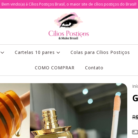
Bem vindo(a) á Cílios Postiços Brasil, o maior site de cílios postiços do Brasil!
s
Cartelas 10 pares
Colas para Cílios Postiços
COMO COMPRAR
Contato
Iní
G
R$