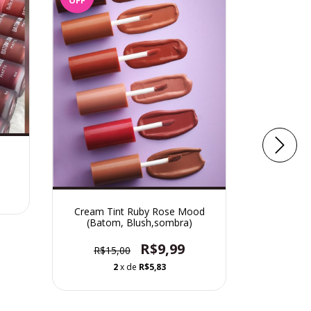
OFF
OFF
Cream Tint Ruby Rose Mood
(Batom, Blush,sombra)
R$9,99
R$15,00
Lápis Co
2
x de
R$5,83
R$8