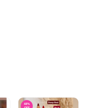
48
%
70
%
OFF
OFF