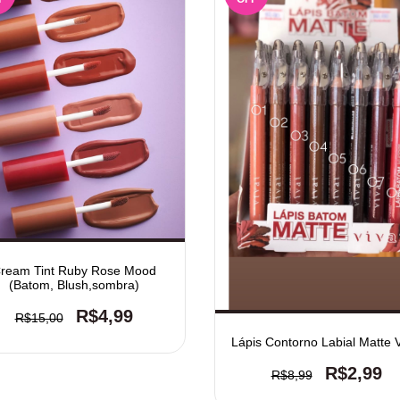
ream Tint Ruby Rose Mood
(Batom, Blush,sombra)
R$4,99
R$15,00
Lápis Contorno Labial Matte V
R$2,99
R$8,99