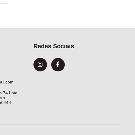
Redes Sociais
ail.com
a 74 Lote
ro -
50448