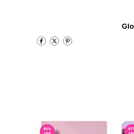
Glo
60
%
67
OFF
OF