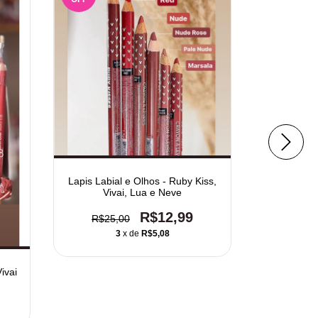
Gloss
R$1
Lapis Labial e Olhos - Ruby Kiss,
Vivai, Lua e Neve
R$12,99
R$25,00
3
x de
R$5,08
ivai