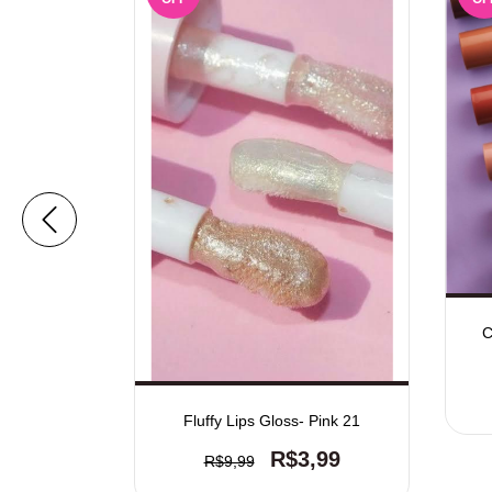
e angel
,99
C
Fluffy Lips Gloss- Pink 21
R$3,99
R$9,99