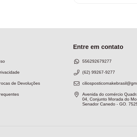
Entre em contato
Uso
556292679277
Privacidade
(62) 99267-9277
Trocas de Devoluções
ciliosposticomakebrasil@gm
requentes
Avenida do comércio Quadr
04, Conjunto Morada do Mor
Senador Canedo - GO. 752