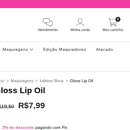
0
Atendimento
Minha conta
Meu carrinho
Maquiagens
Edição Maquiadores
Atacado
cio
>
Maquiagens
>
Lábios/ Boca
>
Gloss Lip Oil
loss Lip Oil
R$7,99
$19,50
3% de desconto
pagando com Pix