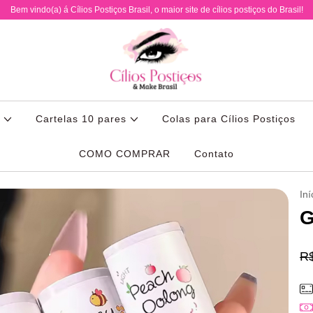
Bem vindo(a) á Cílios Postiços Brasil, o maior site de cílios postiços do Brasil!
s
Cartelas 10 pares
Colas para Cílios Postiços
COMO COMPRAR
Contato
Iní
G
R