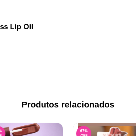
ss Lip Oil
Produtos relacionados
%
67
%
F
OFF