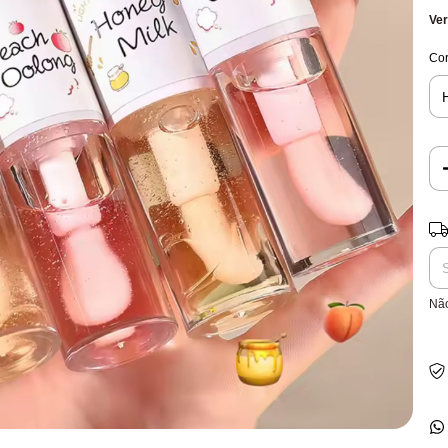
Ver
Co
Ent
Nã